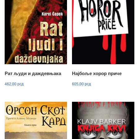
Рат људи и даждевњака
Најбоље хорор приче
462,00
рсд
605,00
рсд