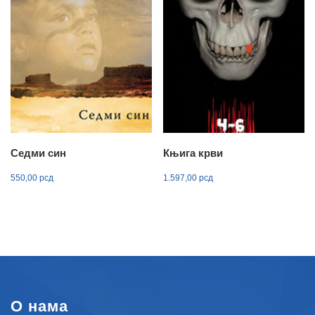
Седми син
Књига крви
550,00
рсд
1.597,00
рсд
О нама