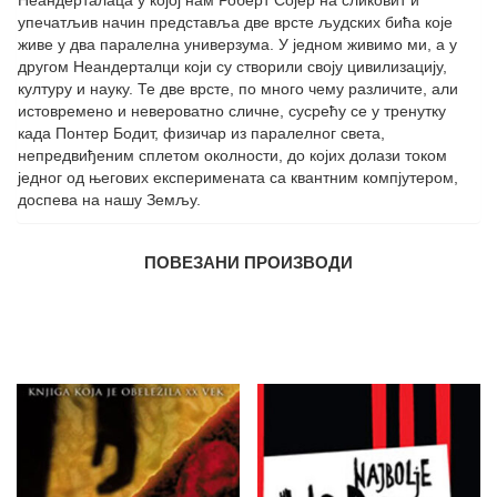
Неандерталаца у којој нам Роберт Сојер на сликовит и
упечатљив начин представља две врсте људских бића које
живе у два паралелна универзума. У једном живимо ми, а у
другом Неандерталци који су створили своју цивилизацију,
културу и науку. Те две врсте, по много чему различите, али
истовремено и невероватно сличне, сусрећу се у тренутку
када Понтер Бодит, физичар из паралелног света,
непредвиђеним сплетом околности, до којих долази током
једног од његових експеримената са квантним компјутером,
доспева на нашу Земљу.
ПОВЕЗАНИ ПРОИЗВОДИ