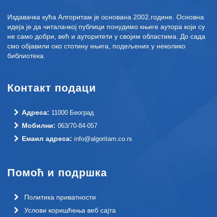
Издавачка кућа Алгоритам је основана 2002.године. Основна
идеја је да читалачкој публици понудимо књиге аутора који су
не само добри, већ и ауторитети у својим областима. До сада
смо објавили око стотину књига, подељених у неколико
библиотека.
Контакт подаци
Адреса:
11000 Београд
Мобилни:
063/70-84-057
Емаил адреса:
info@algoritam.co.rs
Помоћ и подршка
Политика приватности
Услови коришћења веб сајта