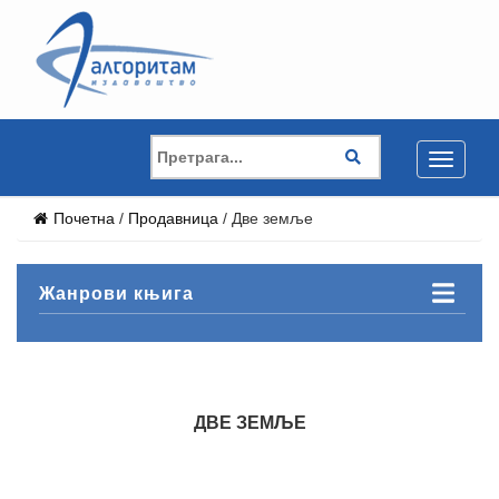
Toggle
navigati
Почетна
/
Продавница
/
Две земље
Жанрови књига
ДВЕ ЗЕМЉЕ