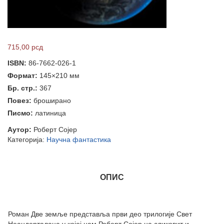
715,00
рсд
ISBN:
86-7662-026-1
Формат:
145×210 мм
Бр. стр.:
367
Повез:
броширано
Писмо:
латиница
Аутор:
Роберт Сојер
Категорија:
Научна фантастика
ОПИС
Роман Две земље представља први део трилогије Свет